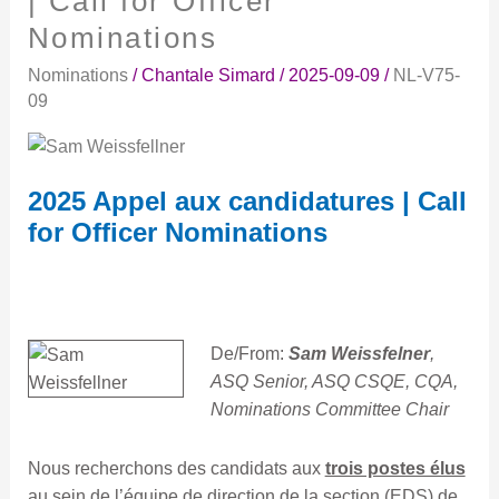
| Call for Officer
aux
Nominations
candidatures
|
Nominations
/
Chantale Simard
/
2025-09-09
/
NL-V75-
Call
09
for
Officer
Nominations
2025 Appel aux candidatures | Call
for Officer Nominations
De/From:
Sam Weissfelner
,
ASQ Senior, ASQ CSQE, CQA,
Nominations Committee Chair
Nous recherchons des candidats aux
trois postes élus
au sein de l’équipe de direction de la section (EDS) de