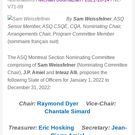
Nominations
V71-09
–
Appel
By
Sam Weissfelner
,
ASQ
à
Senior Member, ASQ CSQE, CQA, Nominating Chair,
candidatures
Arrangements Chair, Program Committee Member
(sommaire français suit)
The ASQ Montreal Section Nominating Committee
comprising of
Sam Weissfelner
(Nominating Committee
Chair),
J.P. Amiel
and
Inteaz Alli
, proposes the
following Slate of Officers for January 1, 2022 to
December 31, 2022:
Chair:
Raymond Dyer
Vice-Chair:
Chantale Simard
Treasurer:
Eric Hosking
Secretary:
Jean-