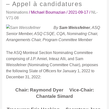
for
– Appel à candidatures
Officer
Nominations
/
Michael Bournazian
/
2021-09-17
/
NL-
Nominations
V71-08
–
Appel
By
Sam Weissfelner
,
ASQ
à
Senior Member, ASQ CSQE, CQA, Nominating Chair,
candidatures
Arrangements Chair, Program Committee Member
The ASQ Montreal Section Nominating Committee
comprising of J.P. Amiel, Inteaz Alli, and Sam
Weissfelner (Nominating Committee Chair), proposes
the following Slate of Officers for January 1, 2022 to
December 31, 2022:
Chair: Raymond Dyer
Vice-Chair:
Chantale Simard