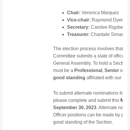
Chair:
Veronica Marquez
Vice-chair:
Raymond Dyer
Secretary:
Carolee Rigsbee
Treasurer:
Chantale Simard
The election process involves that t
Committee submits a slate of officers 
General Assembly. To hold a Section O
must be a
Professional
,
Senior
or
F
good standing
affiliated with our Sec
To submit alternate nominations for Se
please complete and submit this
Nom
September 30, 2023
. Alternate nomi
Officer positions can be made by peti
good standing of the Section.