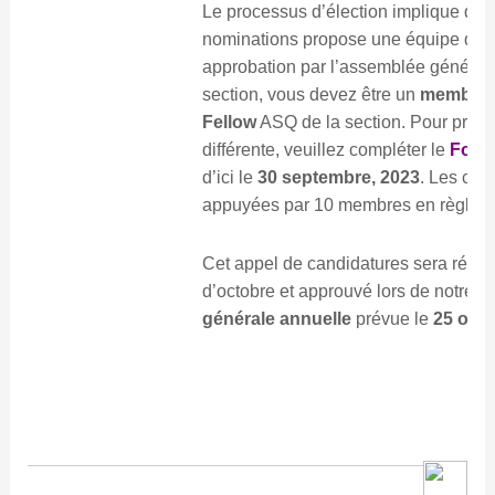
Le processus d’élection implique que
nominations propose une équipe de d
approbation par l’assemblée générale. 
section, vous devez être un
membre
Fellow
ASQ de la section. Pour prop
différente, veuillez compléter le
Formu
d’ici le
30 septembre, 2023
. Les can
appuyées par 10 membres en règle de
Cet appel de candidatures sera répété 
d’octobre et approuvé lors de notre 
générale annuelle
prévue le
25 oct