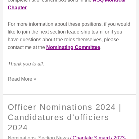
Chapter
.
For more information about these positions, if you would
like to join the next section leadership team, or if you
have questions about the roles themselves, please
contact me at the
Nominating Committee
.
Thank you to all.
Read More »
Officer Nominations 2024 |
Officer
Nominations
Candidatures d’officiers
2024
2024
|
Candidatures
Nominations
,
Section News
/
Chantale Simard
/
2023-