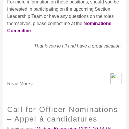
For more information on these positions, should you be
interested in participating on the upcoming Section
Leadership Team or have any questions on the roles
themselves, please contact me at the
Nominations
Committee
.
Thank-you to all and have a great vacation.
Read More »
Call for Officer Nominations
Call
for
– Appel à candidatures
Officer
Nominations
/
Michael Bournazian
/
2021-10-14
/
NL-