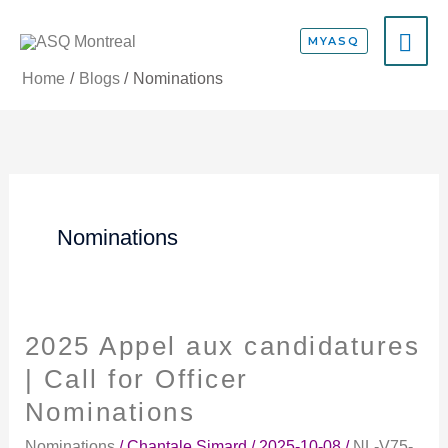
Skip
MA
to
MYASQ
content
ME
Home
Blogs
Nominations
Nominations
2025 Appel aux candidatures
2025
Appel
| Call for Officer
aux
Nominations
candidatures
|
Nominations
/
Chantale Simard
/
2025-10-08
/
NL-V75-