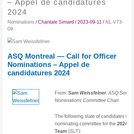
– Appel de candidatures
Officer
2024
Nominations
–
Nominations
/
Chantale Simard
/
2023-09-11
/
NL-V73-
Appel
09
de
candidatures
2024
ASQ Montreal — Call for Officer
Nominations – Appel de
candidatures 2024
From:
Sam Weissfelner
, ASQ Senio
Nominations Committee Chair
The following slate of candidates was
nominating committee for the
2024 Se
Team
(SLT):