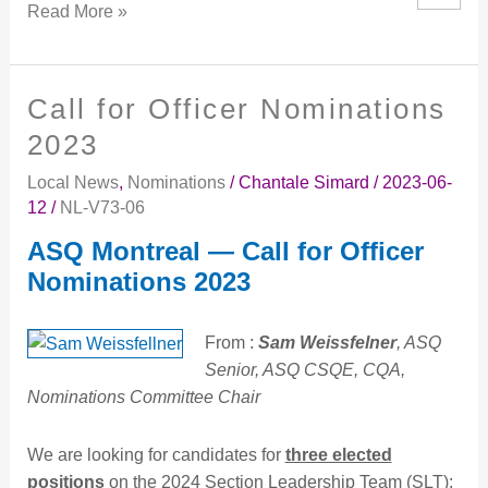
Read More »
Call for Officer Nominations
Call
for
2023
Officer
Local News
,
Nominations
/
Chantale Simard
/
2023-06-
Nominations
12
/
NL-V73-06
2023
ASQ Montreal — Call for Officer
Nominations 2023
From :
Sam Weissfelner
, ASQ
Senior, ASQ CSQE, CQA,
Nominations Committee Chair
We are looking for candidates for
three elected
positions
on the 2024 Section Leadership Team (SLT):