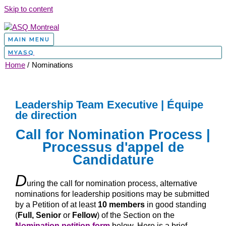
Skip to content
MAIN MENU
MYASQ
Home
Nominations
Leadership Team Executive | Équipe
de direction
Call for Nomination Process |
Processus d'appel de
Candidature
D
uring the call for nomination process, alternative
nominations for leadership positions may be submitted
by a Petition of at least
10 members
in good standing
(
Full, Senior
or
Fellow
) of the Section on the
Nomination petition form
below. Here is a brief