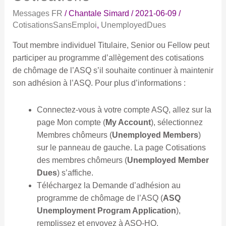
emploi
Messages FR
/
Chantale Simard
/
2021-06-09
/
–
CotisationsSansEmploi
,
UnemployedDues
Cotisations
Tout membre individuel Titulaire, Senior ou Fellow peut
participer au programme d’allègement des cotisations
de chômage de l’ASQ s’il souhaite continuer à maintenir
son adhésion à l’ASQ. Pour plus d’informations :
Connectez-vous à votre compte ASQ, allez sur la
page Mon compte (
My Account
), sélectionnez
Membres chômeurs (
Unemployed Members
)
sur le panneau de gauche. La page Cotisations
des membres chômeurs (
Unemployed Member
Dues
) s’affiche.
Téléchargez la Demande d’adhésion au
programme de chômage de l’ASQ (
ASQ
Unemployment Program Application
),
remplissez et envoyez à ASQ-HQ.