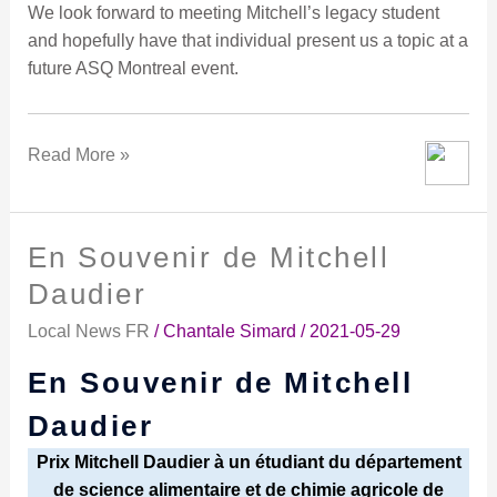
We look forward to meeting Mitchell’s legacy student
and hopefully have that individual present us a topic at a
future ASQ Montreal event.
Read More »
En Souvenir de Mitchell
En
Souvenir
Daudier
de
Local News FR
/
Chantale Simard
/
2021-05-29
Mitchell
Daudier
En Souvenir de Mitchell
Daudier
Prix Mitchell Daudier à un étudiant du département
de science alimentaire et de chimie agricole de