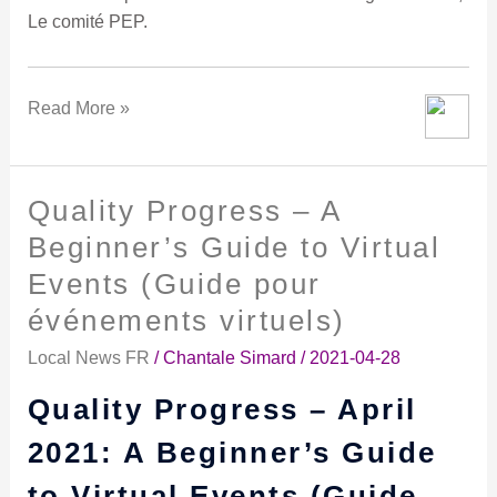
Le comité PEP.
Read More »
Quality Progress – A
Quality
Progress
Beginner’s Guide to Virtual
–
Events (Guide pour
A
événements virtuels)
Beginner’s
Guide
Local News FR
/
Chantale Simard
/
2021-04-28
to
Virtual
Quality Progress – April
Events
2021: A Beginner’s Guide
(Guide
pour
to Virtual Events (Guide