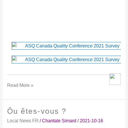
Read More »
Ôu êtes-vous ?
Ôu
êtes-
Local News FR
/
Chantale Simard
/
2021-10-16
vous