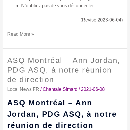
N’oubliez pas de vous déconnecter.
(Revisé 2023-06-04)
Read More »
ASQ Montréal – Ann Jordan,
ASQ
Montréal
PDG ASQ, à notre réunion
–
de direction
Ann
Jordan,
Local News FR
/
Chantale Simard
/
2021-06-08
PDG
ASQ Montréal – Ann
ASQ,
à
Jordan, PDG ASQ, à notre
notre
réunion de direction
réunion