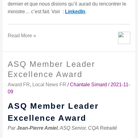
dernier et que nous disions qu’il aurait du rencontrer le
ministre… c’est fait. Voir :
LinkedIn
.
Read More »
ASQ Member Leader
ASQ
Member
Excellence Award
Leader
Award FR
,
Local News FR
/
Chantale Simard
/
2021-11-
Excellence
09
Award
ASQ Member Leader
Excellence Award
Par
Jean-Pierre Amiel
, ASQ Senior, CQA Retraité