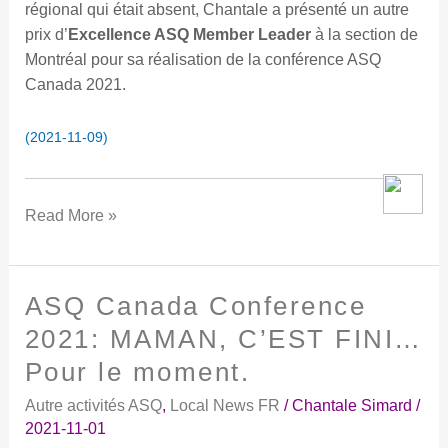
régional qui était absent, Chantale a présenté un autre
prix d’
Excellence ASQ Member Leader
à la section de
Montréal pour sa réalisation de la conférence ASQ
Canada 2021.
(2021-11-09)
Read More »
ASQ Canada Conference
ASQ
Canada
2021: MAMAN, C’EST FINI…
Conference
Pour le moment.
2021:
MAMAN,
Autre activités ASQ
,
Local News FR
/
Chantale Simard
/
C’EST
2021-11-01