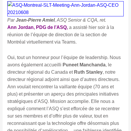
de
direction
Par
Jean-Pierre Amiel
, ASQ Senior & CQA, ret.
Ann Jordan, PDG de l’ASQ,
a assisté hier soir à la
réunion de l’équipe de direction de la section de
Montréal virtuellement via Teams.
Oui, tout un honneur pour l’équipe de leadership. Nous
avons également accueilli
Puneet Manchanda
, le
directeur régional du Canada et
Ruth Stanley
, notre
directeur régional adjoint ainsi que d’autres directeurs.
Ann voulait rencontrer la vaillante équipe (70 ans et
plus) et présenter un aperçu des principales initiatives
stratégiques d’ASQ. Mission accomplie. Elle nous a
expliqué comment l’ASQ s’est efforcée de se recentrer
sur ses membres et d’offrir plus de valeur, tout en
reconnaissant que la technologie offre désormais plus
de possibilités d’amélioration… une faiblesse identifiée