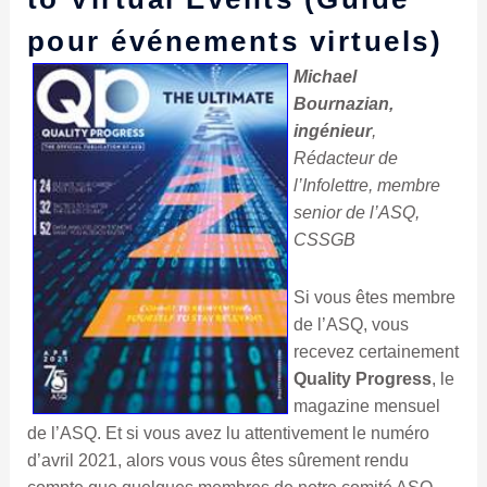
événements
pour événements virtuels)
virtuels)
Michael
Bournazian,
ingénieur
,
Rédacteur de
l’Infolettre, membre
senior de l’ASQ,
CSSGB
Si vous êtes membre
de l’ASQ, vous
recevez certainement
Quality Progress
, le
magazine mensuel
de l’ASQ. Et si vous avez lu attentivement le numéro
d’avril 2021, alors vous vous êtes sûrement rendu