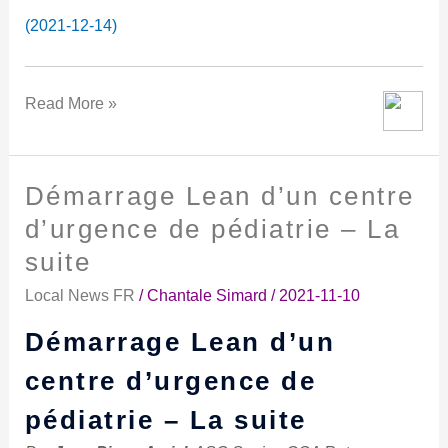
(2021-12-14)
Read More »
Démarrage Lean d’un centre
Démarrage
Lean
d’urgence de pédiatrie – La
d’un
suite
centre
d’urgence
Local News FR
/
Chantale Simard
/
2021-11-10
de
Démarrage Lean d’un
pédiatrie
–
centre d’urgence de
La
pédiatrie – La suite
suite