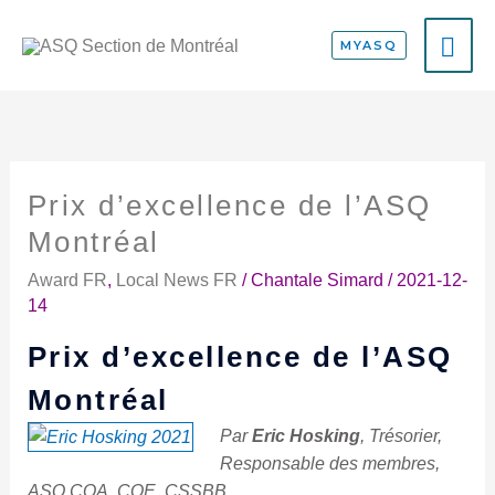
Aller
ME
au
MYASQ
contenu
PRI
Prix d’excellence de l’ASQ
Prix
d’excellence
Montréal
de
Award FR
,
Local News FR
/
Chantale Simard
/
2021-12-
l’ASQ
14
Montréal
Prix d’excellence de l’ASQ
Montréal
Par
Eric Hosking
, Trésorier,
Responsable des membres,
ASQ CQA, CQE, CSSBB