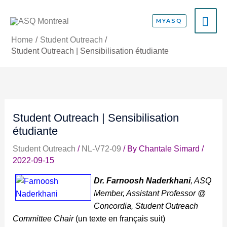
Skip
MA
to
MYASQ
content
ME
Home
Student Outreach
Student Outreach | Sensibilisation étudiante
Student Outreach | Sensibilisation
étudiante
Student Outreach
/
NL-V72-09
/ By
Chantale Simard
/
2022-09-15
Dr. Farnoosh Naderkhani
, ASQ
Member, Assistant Professor @
Concordia, Student Outreach
Committee Chair
(un texte en français suit)