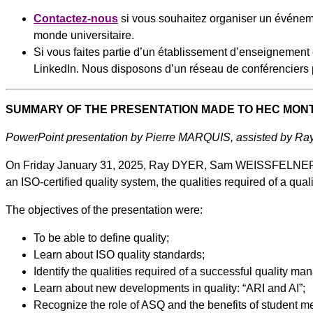
Contactez-nous
si vous souhaitez organiser un événem
monde universitaire.
Si vous faites partie d’un établissement d’enseignement et
LinkedIn. Nous disposons d’un réseau de conférenciers po
SUMMARY OF THE PRESENTATION MADE TO HEC MON
PowerPoint presentation by Pierre MARQUIS, assisted by R
On Friday January 31, 2025, Ray DYER, Sam WEISSFELNER an
an ISO-certified quality system, the qualities required of a qua
The objectives of the presentation were:
To be able to define quality;
Learn about ISO quality standards;
Identify the qualities required of a successful quality ma
Learn about new developments in quality: “ARI and AI”;
Recognize the role of ASQ and the benefits of student 