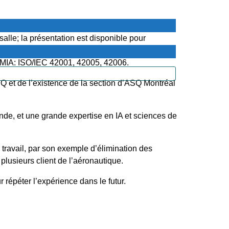
alle; la présentation est disponible pour
t marqué. L’existence des principales normes ISO
 SMIA: ISO/IEC 42001, 42005, 42006.
SQ et de l’existence de la section d’ASQ Montréal
onde, et une grande expertise en IA et sciences de
 travail, par son exemple d’élimination des
plusieurs client de l’aéronautique.
 répéter l’expérience dans le futur.