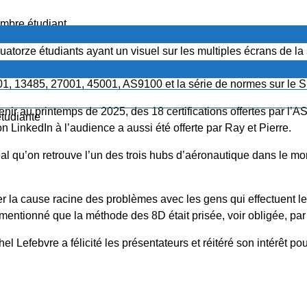
mbre étudiant.
torze étudiants ayant un visuel sur les multiples écrans de la s
expérience en qualité, la revue de leur bios a suscité un intérê
001, 13485, 27001, 45001, AS9100 et la série de normes sur le
nir au printemps de 2025, des 18 certifications offertes par l’A
étudiante
 LinkedIn à l’audience a aussi été offerte par Ray et Pierre.
éal qu’on retrouve l’un des trois hubs d’aéronautique dans le m
er la cause racine des problèmes avec les gens qui effectuent le
mentionné que la méthode des 8D était prisée, voir obligée, par 
Lefebvre a félicité les présentateurs et réitéré son intérêt pour