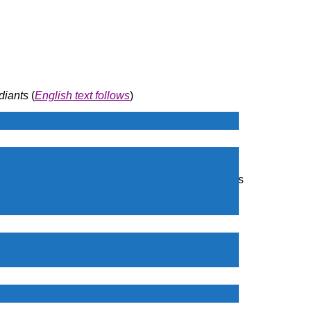
diants
(
English text follows
)
ESTION DES OPÉRATIONS ET LOGISTIQUE
er la partie ASQ.
 LEFEBVRE, pour informer ses étudiants sur les
ielle (IA) en qualité et les avantages d’être