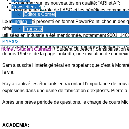
S’informer sur les nouveautés en qualité: “ARI et AI”;
Newsletters
Reconnaître le rôle de l’ASQ et les bénéfices comme me
Editor’s Corner
La matière a été présenté en format PowerPoint, chacun des qua
English
référence future. Ray, Sam et Pierre ayant plusieurs années d’
Français
utilisées en industrie a été mentionnée, notamment 9001, 14
MYASQ
Ray a parlé du futur programme de parrainage d’étudiants, à ve
Home
Student Outreach
Student Outreach | Sensibilisation 
depuis 1950 et de la page LinkedIn; une invitation de connexion
Sam a suscité l’intérêt général en rappelant que c’est à Montr
la vie.
Ray a captivé les étudiants en racontant l’importance de trouv
explosions dans une usine de fabrication d’explosifs. Pierre a 
Après une brève période de questions, le chargé de cours Michel 
ACADEMIA: