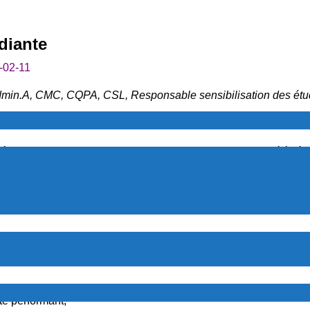
diante
-02-11
Admin.A, CMC, CQPA, CSL, Responsable sensibilisation des étu
FINISSANTS de HEC MONTRÉAL au BACCALAURÉAT en G
sté de Ray DYER. Mme Christine BERGERON a contribué à rédig
 Pierre MARQUIS ont été reçus par le chargé de cours Michel
gestionnaire de la qualité, l’implication de l’intelligence artific
ité performant;