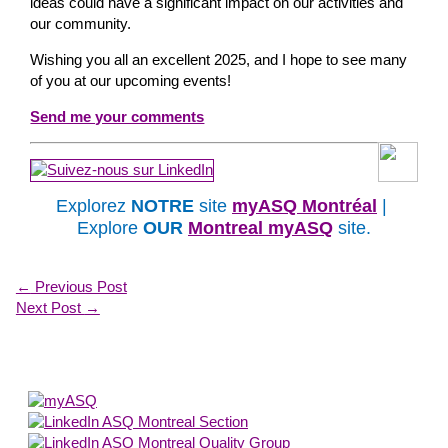
ideas could have a significant impact on our activities and
our community.
Wishing you all an excellent 2025, and I hope to see many
of you at our upcoming events!
Send me your comments
Explorez
NOTRE
site
myASQ Montréal
|
Explore
OUR
Montreal myASQ
site.
←
Previous Post
Next Post
→
About Us