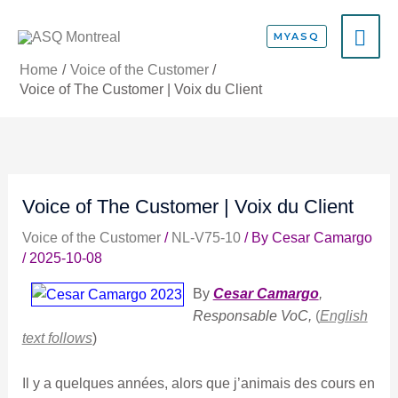
Skip
MA
to
MYASQ
content
ME
Home
Voice of the Customer
Voice of The Customer | Voix du Client
Voice of The Customer | Voix du Client
Voice of the Customer
/
NL-V75-10
/ By
Cesar Camargo
/
2025-10-08
By
Cesar Camargo
,
Responsable VoC,
(
English
text follows
)
Il y a quelques années, alors que j’animais des cours en