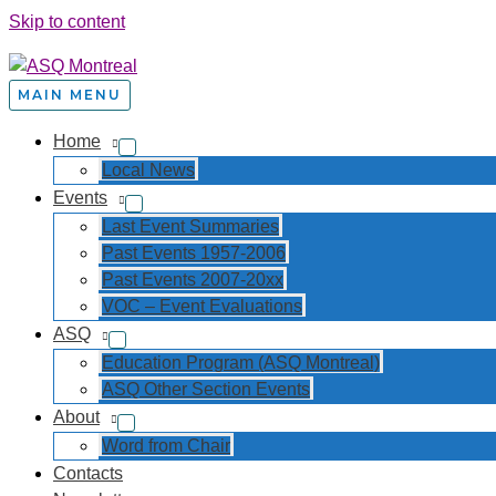
Skip to content
MAIN MENU
Home
Local News
Events
Last Event Summaries
Past Events 1957-2006
Past Events 2007-20xx
VOC – Event Evaluations
ASQ
Education Program (ASQ Montreal)
ASQ Other Section Events
About
Word from Chair
Contacts