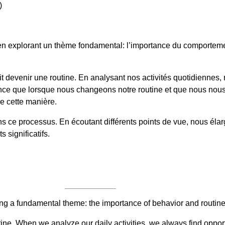
)
 en explorant un thème fondamental: l’importance du comportemen
devenir une routine. En analysant nos activités quotidiennes, 
e que lorsque nous changeons notre routine et que nous nous o
e cette manière.
ns ce processus. En écoutant différents points de vue, nous éla
 significatifs.
ring a fundamental theme: the importance of behavior and routine
e. When we analyze our daily activities, we always find oppor