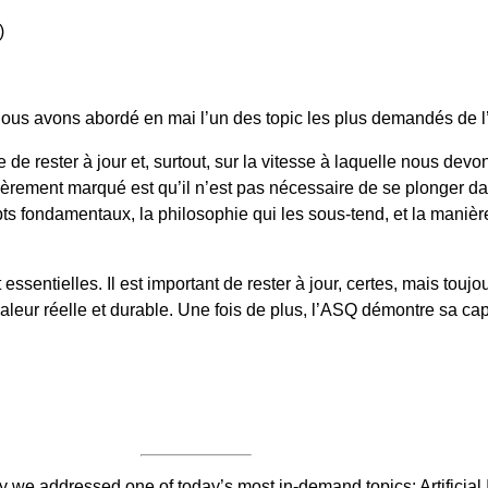
)
s avons abordé en mai l’un des topic les plus demandés de l’actua
e de rester à jour et, surtout, sur la vitesse à laquelle nous de
ièrement marqué est qu’il n’est pas nécessaire de se plonger da
 fondamentaux, la philosophie qui les sous-tend, et la manièr
ssentielles. Il est important de rester à jour, certes, mais touj
 valeur réelle et durable. Une fois de plus, l’ASQ démontre sa cap
we addressed one of today’s most in-demand topics: Artificial In