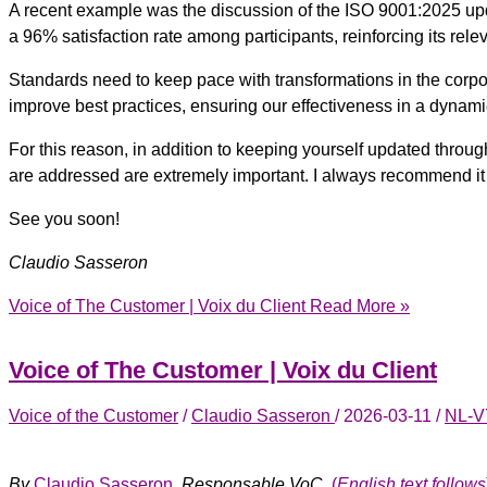
A recent example was the discussion of the ISO 9001:2025 upd
a 96% satisfaction rate among participants, reinforcing its rele
Standards need to keep pace with transformations in the corpo
improve best practices, ensuring our effectiveness in a dyna
For this reason, in addition to keeping yourself updated throu
are addressed are extremely important. I always recommend it 
See you soon!
Claudio Sasseron
Voice of The Customer | Voix du Client
Read More »
Voice of The Customer | Voix du Client
Voice of the Customer
/
Claudio Sasseron
/
2026-03-11
/
NL-V
By
Claudio Sasseron
, Responsable VoC,
(
English text follows