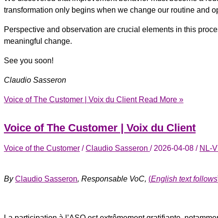
transformation only begins when we change our routine and op
Perspective and observation are crucial elements in this process
meaningful change.
See you soon!
Claudio Sasseron
Voice of The Customer | Voix du Client
Read More »
Voice of The Customer | Voix du Client
Voice of the Customer
/
Claudio Sasseron
/
2026-04-08
/
NL-V
By
Claudio Sasseron
, Responsable VoC,
(
English text follows
La participation à l’ASQ est extrêmement gratifiante, notammen