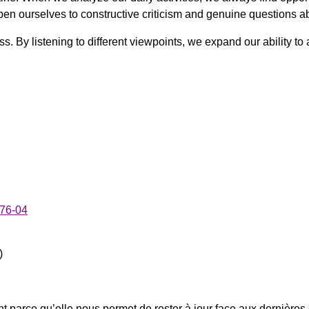
en ourselves to constructive criticism and genuine questions a
. By listening to different viewpoints, we expand our ability to 
76-04
)
t parce qu’elle nous permet de rester à jour face aux dernières