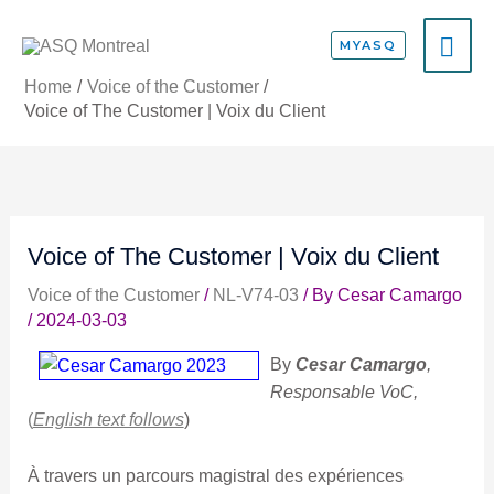
Skip
MA
to
MYASQ
content
ME
Home
Voice of the Customer
Voice of The Customer | Voix du Client
Voice of The Customer | Voix du Client
Voice of the Customer
/
NL-V74-03
/ By
Cesar Camargo
/
2024-03-03
By
Cesar
Camargo
,
Responsable VoC,
(
English text follows
)
À travers un parcours magistral des expériences