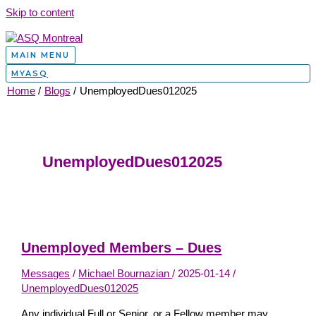
Skip to content
MAIN MENU
MYASQ
Home
Blogs
UnemployedDues012025
UnemployedDues012025
Unemployed Members – Dues
Messages
/
Michael Bournazian
/
2025-01-14
/
UnemployedDues012025
Any individual Full or Senior, or a Fellow member may