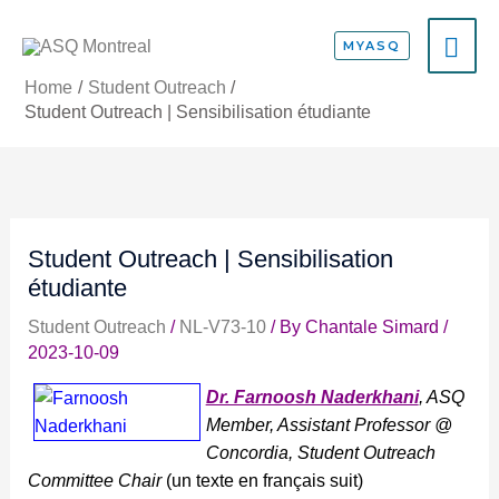
Skip
MA
to
MYASQ
content
ME
Home
Student Outreach
Student Outreach | Sensibilisation étudiante
Student Outreach | Sensibilisation
étudiante
Student Outreach
/
NL-V73-10
/ By
Chantale Simard
/
2023-10-09
Dr. Farnoosh Naderkhani
, ASQ
Member, Assistant Professor @
Concordia, Student Outreach
Committee Chair
(un texte en français suit)