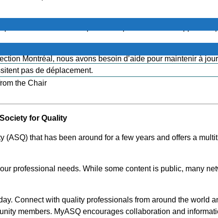
 parti de cette ressource précieuse pour notre développement
ection Montréal, nous avons besoin d’aide pour maintenir à jour
essitent pas de déplacement.
from the Chair
ociety for Q
uality
y (ASQ) that has been around for a few years and offers a multitu
 our professional needs. While some content is public, many ne
day. Connect with quality professionals from around the world an
munity members. MyASQ encourages collaboration and informatio