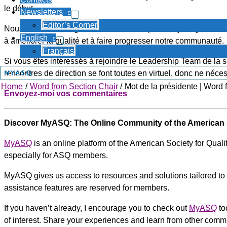
le début.
Newsletters
Editor’s Corner
Nous vous encourageons vivement à explorer MyASQ et à tirer
English
à améliorer la qualité et à faire progresser notre communauté.
Français
Si vous êtes intéressés à rejoindre le Leadership Team de la s
MYASQ
rencontres de direction se font toutes en virtuel, donc ne néc
Home
Word from Section Chair
Mot de la présidente | Word 
Envoyez-moi vos commentaires
Discover MyASQ: The Online Community of the American S
MyASQ
is an online platform of the American Society for Qualit
especially for ASQ members.
MyASQ gives us access to resources and solutions tailored to
assistance features are reserved for members.
If you haven’t already, I encourage you to check out
MyASQ
to
of interest. Share your experiences and learn from other com