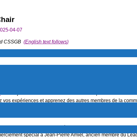
Chair
025-04-07
and CSSGB
(
English text follows
)
Quality (ASQ) qui existe depuis quelques années et offre une mu
aptées à nos besoins professionnels. Bien que certains conte
port et assistance sont réservés aux membres.
Q
dès aujourd’hui. Connectez-vous avec des professionnels de la
agez vos expériences et apprenez des autres membres de la com
 croissance collective de la communauté de la qualité. Bénéfic
ment membres de la communauté
Montreal Section sur MyASQ
. N
merciement spécial à Jean-Pierre Amiel, ancien membre du Lead