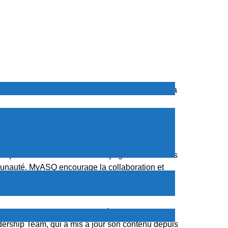
ltitude d’avantages pour les professionnels de la
nus soient publics, de nombreux contenus et
 qualité du monde entier et rejoignez des forums
munauté. MyASQ encourage la collaboration et
iez du soutien de la communauté MyASQ pour
ous sommes la seule section, à notre
ership Team, qui a mis à jour son contenu depuis