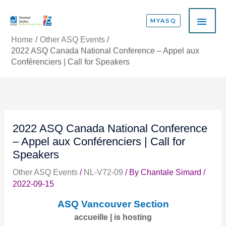
Skip
MAI
to
MYASQ
content
ME
Home
Other ASQ Events
2022 ASQ Canada National Conference – Appel aux
Conférenciers | Call for Speakers
2022 ASQ Canada National Conference
– Appel aux Conférenciers | Call for
Speakers
Other ASQ Events
/
NL-V72-09
/ By
Chantale Simard
/
2022-09-15
ASQ Vancouver
Section
accueille | is hosting