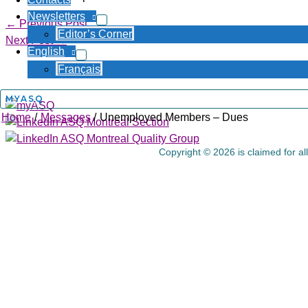
Newsletters
←
Previous Post
Editor’s Corner
Next Post
→
English
Français
About Us
MYASQ
Home
Messages
Unemployed Members – Dues
Copyright © 2026 is claimed for al