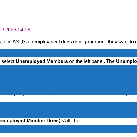
an
/
2026-04-08
pate in ASQ’s unemployment dues relief program if they want to
 select
Unemployed Members
on the left panel. The
Unemplo
ion
, complete and submit to ASQ-HQ.
ciper au programme d’allègement des cotisations de chômage de 
Mon compte (
My Account
), sélectionnez Membres chômeurs (
U
nemployed Member Dues
) s’affiche.
chômage de l’ASQ (
ASQ Unemployment Program Applicatio