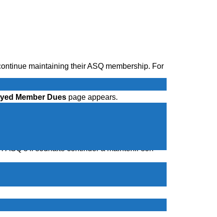
 continue maintaining their ASQ membership. For
yed Member Dues
page appears.
l’ASQ s’il souhaite continuer à maintenir son
nemployed Members
) sur le panneau de
n
), remplissez et envoyez à ASQ-HQ.