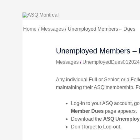
Skip
to
content
Home
Messages
Unemployed Members – Dues
Unemployed Members – 
Messages
/
UnemployedDues012024
Any individual Full or Senior, or a F
maintaining their ASQ membership. Fo
Log-in to your ASQ account, go
Member Dues
page appears.
Download the
ASQ Unemploym
Don’t forget to Log-out.