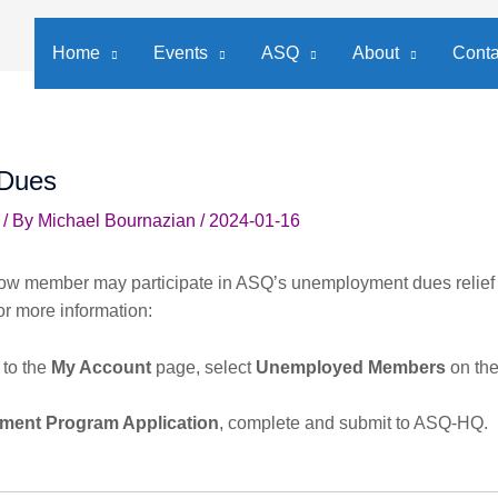
Home
Events
ASQ
About
Conta
Dues
/ By
Michael Bournazian
/
2024-01-16
ellow member may participate in ASQ’s unemployment dues relief 
r more information:
 to the
My Account
page, select
Unemployed Members
on the
ent Program Application
, complete and submit to ASQ-HQ.