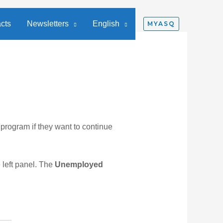
cts
Newsletters
English
MYASQ
program if they want to continue
 left panel. The
Unemployed