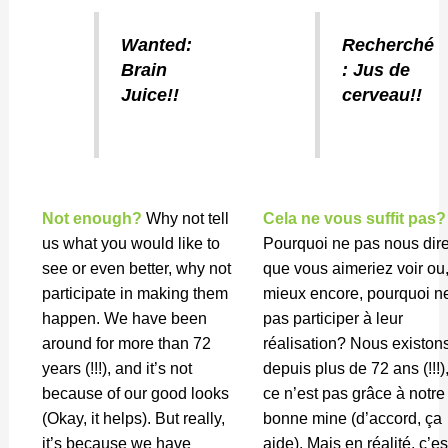
Wanted:
Recherché
Brain
: Jus de
Juice!!
cerveau!!
Not enough?
Why not tell
Cela ne vous suffit pas?
us what you would like to
Pourquoi ne pas nous dir
see or even better, why not
que vous aimeriez voir ou
participate in making them
mieux encore, pourquoi n
happen. We have been
pas participer à leur
around for more than 72
réalisation? Nous existon
years (!!!), and it’s not
depuis plus de 72 ans (!!!),
because of our good looks
ce n’est pas grâce à notre
(Okay, it helps). But really,
bonne mine (d’accord, ça
it’s because we have
aide). Mais en réalité, c’es