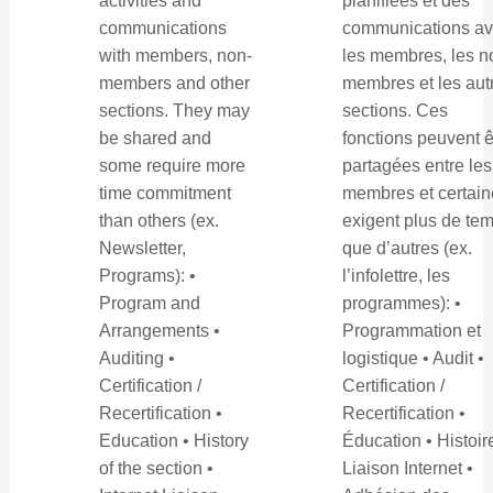
activities and
planifiées et des
communications
communications a
with members, non-
les membres, les n
members and other
membres et les aut
sections. They may
sections. Ces
be shared and
fonctions peuvent ê
some require more
partagées entre les
time commitment
membres et certain
than others (ex.
exigent plus de te
Newsletter,
que d’autres (ex.
Programs): •
l’infolettre, les
Program and
programmes): •
Arrangements •
Programmation et
Auditing •
logistique • Audit •
Certification /
Certification /
Recertification •
Recertification •
Education • History
Éducation • Histoire
of the section •
Liaison Internet •