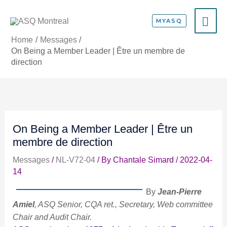
Skip
MA
to
MYASQ
content
ME
Home
Messages
On Being a Member Leader | Être un membre de
direction
On Being a Member Leader | Être un
membre de direction
Messages
/
NL-V72-04
/ By
Chantale Simard
/
2022-04-
14
By
Jean-Pierre
Amiel
, ASQ Senior, CQA ret., Secretary, Web committee
Chair and Audit Chair.