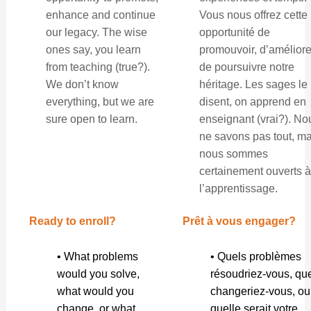
enhance and continue
Vous nous offrez cette
our legacy. The wise
opportunité de
ones say, you learn
promouvoir, d’améliore
from teaching (true?).
de poursuivre notre
We don’t know
héritage. Les sages le
everything, but we are
disent, on apprend en
sure open to learn.
enseignant (vrai?). No
ne savons pas tout, ma
nous sommes
certainement ouverts à
l’apprentissage.
Ready to enroll?
Prêt à vous engager?
• What problems
• Quels problèmes
would you solve,
résoudriez-vous, qu
what would you
changeriez-vous, ou
change, or what
quelle serait votre