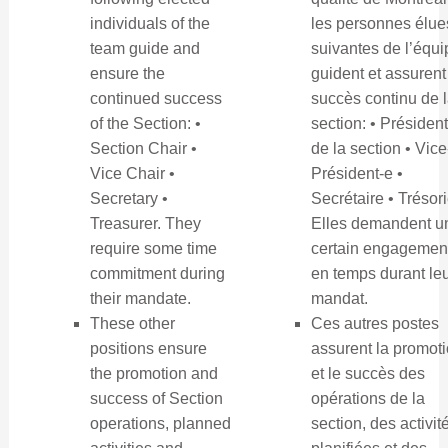
individuals of the
les personnes élue
team guide and
suivantes de l’équi
ensure the
guident et assurent
continued success
succès continu de 
of the Section: •
section: • Président
Section Chair •
de la section • Vice
Vice Chair •
Président-e •
Secretary •
Secrétaire • Trésori
Treasurer. They
Elles demandent u
require some time
certain engagemen
commitment during
en temps durant le
their mandate.
mandat.
These other
Ces autres postes
positions ensure
assurent la promot
the promotion and
et le succès des
success of Section
opérations de la
operations, planned
section, des activit