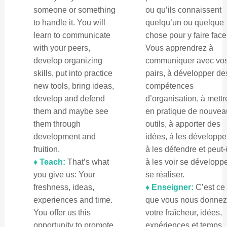
someone or something
ou qu’ils connaissent
to handle it. You will
quelqu’un ou quelque
learn to communicate
chose pour y faire face
with your peers,
Vous apprendrez à
develop organizing
communiquer avec vo
skills, put into practice
pairs, à développer de
new tools, bring ideas,
compétences
develop and defend
d’organisation, à mettr
them and maybe see
en pratique de nouvea
them through
outils, à apporter des
development and
idées, à les développer
fruition.
à les défendre et peut-
♦ Teach:
That’s what
à les voir se développe
you give us: Your
se réaliser.
freshness, ideas,
♦ Enseigner:
C’est ce
experiences and time.
que vous nous donnez
You offer us this
votre fraîcheur, idées,
opportunity to promote,
expériences et temps.