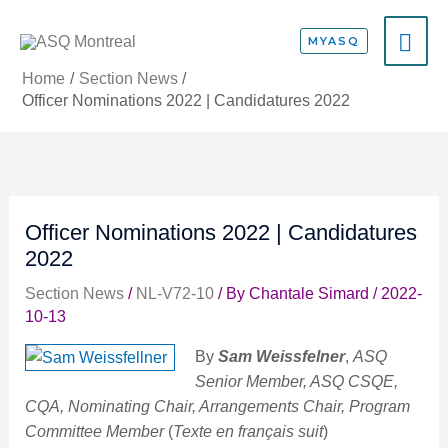
Skip
MA
to
MYASQ
content
ME
Home
Section News
Officer Nominations 2022 | Candidatures 2022
Officer Nominations 2022 | Candidatures
2022
Section News
/
NL-V72-10
/ By
Chantale Simard
/
2022-
10-13
By
Sam Weissfelner
,
ASQ
Senior Member, ASQ CSQE,
CQA, Nominating Chair, Arrangements Chair, Program
Committee Member
(
Texte en français suit
)