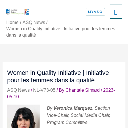
Skip
MA
to
MYASQ
content
ME
Home
ASQ News
Women in Quality Initiative | Initiative pour les femmes
dans la qualité
Women in Quality Initiative | Initiative
pour les femmes dans la qualité
ASQ News
/
NL-V73-05
/ By
Chantale Simard
/
2023-
05-10
By
Veronica Marquez
, Section
Vice-Chair, Social Media Chair,
Program Committee