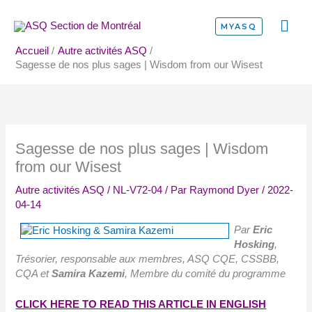
Aller
ME
au
MYASQ
contenu
PRI
Accueil
Autre activités ASQ
Sagesse de nos plus sages | Wisdom from our Wisest
Sagesse de nos plus sages | Wisdom
from our Wisest
Autre activités ASQ
/
NL-V72-04
/ Par
Raymond Dyer
/
2022-
04-14
Par
Eric
Hosking
,
Trésorier, responsable aux membres, ASQ CQE, CSSBB,
CQA et
Samira Kazemi
, Membre du comité du programme
CLICK HERE TO READ THIS ARTICLE IN ENGLISH