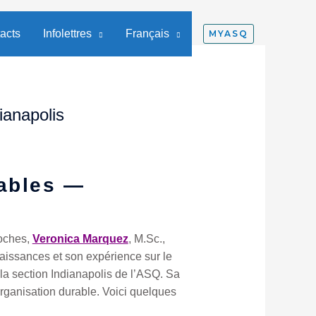
acts
Infolettres
Français
MYASQ
ianapolis
rables —
roches,
Veronica Marquez
, M.Sc.,
aissances et son expérience sur le
la section Indianapolis de l’ASQ. Sa
organisation durable. Voici quelques