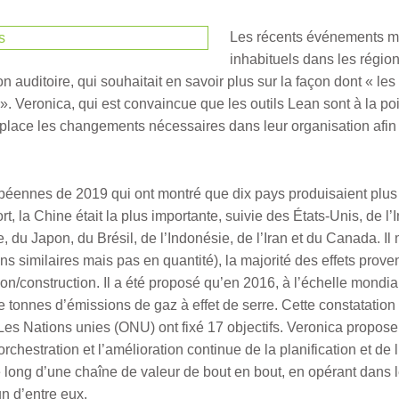
Les récents événements m
inhabituels dans les régio
on auditoire, qui souhaitait en savoir plus sur la façon dont « 
t ». Veronica, qui est convaincue que les outils Lean sont à la p
place les changements nécessaires dans leur organisation afin qu
opéennes de 2019 qui ont montré que dix pays produisaient pl
port, la Chine était la plus importante, suivie des États-Unis, de
du Japon, du Brésil, de l’Indonésie, de l’Iran et du Canada. Il
 similaires mais pas en quantité), la majorité des effets provena
ation/construction. Il a été proposé qu’en 2016, à l’échelle mond
tonnes d’émissions de gaz à effet de serre. Cette constatation étan
. Les Nations unies (ONU) ont fixé 17 objectifs. Veronica propos
orchestration et l’amélioration continue de la planification et d
le long d’une chaîne de valeur de bout en bout, en opérant dans 
n d’entre eux.