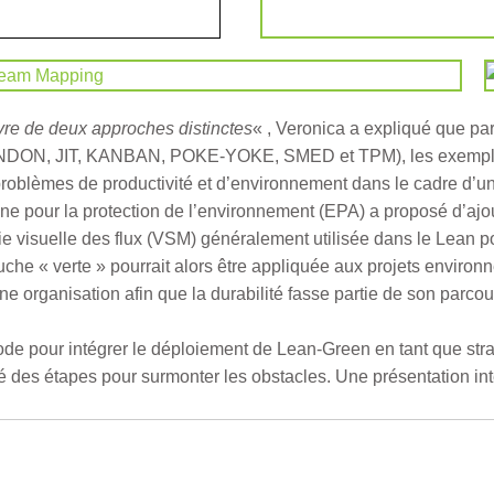
vre de deux approches distinctes
« , Veronica a expliqué que par
S, ANDON, JIT, KANBAN, POKE-YOKE, SMED et TPM), les exempl
problèmes de productivité et d’environnement dans le cadre d’un
ne pour la protection de l’environnement (EPA) a proposé d’aj
aphie visuelle des flux (VSM) généralement utilisée dans le Lea
che « verte » pourrait alors être appliquée aux projets environn
 organisation afin que la durabilité fasse partie de son parcou
e pour intégrer le déploiement de Lean-Green en tant que straté
uté des étapes pour surmonter les obstacles. Une présentation in