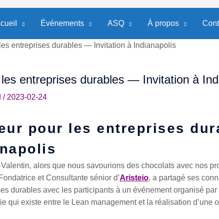
cueil
Événements
ASQ
À propos
Cont
es entreprises durables — Invitation à Indianapolis
les entreprises durables — Invitation à Ind
d
/
2023-02-24
eur pour les entreprises du
anapolis
nt-Valentin, alors que nous savourions des chocolats avec nos p
ndatrice et Consultante sénior d’
Aristeio
, a partagé ses conn
ises durables avec les participants à un événement organisé par 
gie qui existe entre le Lean management et la réalisation d’une 