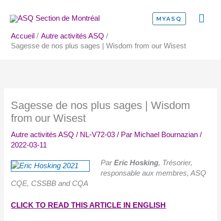
Aller
ME
au
MYASQ
contenu
PRI
Accueil
Autre activités ASQ
Sagesse de nos plus sages | Wisdom from our Wisest
Sagesse de nos plus sages | Wisdom
from our Wisest
Autre activités ASQ
/
NL-V72-03
/ Par
Michael Bournazian
/
2022-03-11
Par
Eric Hosking
,
Trésorier,
responsable aux
membres
, ASQ
CQE, CSSBB and CQA
CLICK TO READ THIS ARTICLE IN ENGLISH