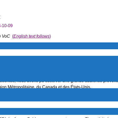
t
-10-09
le VoC
(
English text follows
)
septembre dernier par Avrum Goldman a connu un franc succès. 
ant un taux de satisfaction de 95%. Le thème, ainsi que le prés
eprésentés, nous avons pu observer une grande audience provenan
ion Métropolitaine, du Canada et des États-Unis.