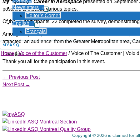
My “Quality” Career in Aerospace
presented on September 2
Newsletters
possible to discuss various topics.
Editor’s Corner
Of the 30 participants, 22 completed the survey, demonstrating
English
Français
Among the participants, several business sectors were represen
attracted an audience from the Greater Metropolitan area, Ca
MYASQ
Home
Voice of the Customer
Voice of The Customer | Voix d
Chantale,
Thank you all for the participation in this event.
←
Previous Post
Next Post
→
About Us
Copyright © 2026 is claimed for al