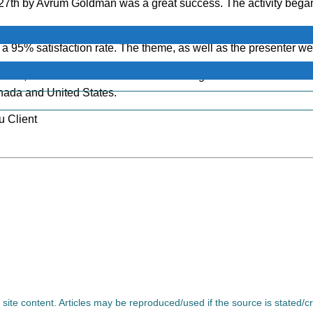
7th by Avrum Goldman was a great success. The activity began
 a 95% satisfaction rate. The theme, as well as the presenter we
ted, we were also able to observe a larger audience from the aer
nada and United States.
u Client
l site content. Articles may be reproduced/used if the source is stated/