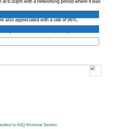
 at 6:30pm with a networking period where it was
re also appreciated with a rate of 96%.
ospace field. In addition, this representation
credited to ASQ Montreal Section.