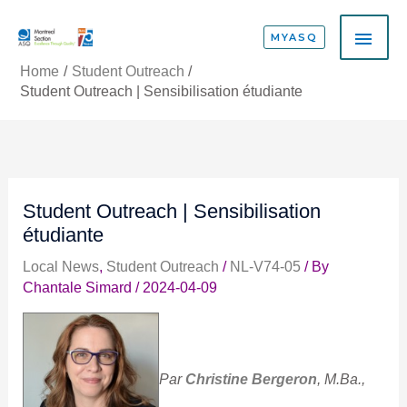
Skip
MAI
to
MYASQ
content
ME
Home
Student Outreach
Student Outreach | Sensibilisation étudiante
Student Outreach | Sensibilisation
étudiante
Local News
,
Student Outreach
/
NL-V74-05
/ By
Chantale Simard
/
2024-04-09
Par
Christine Bergeron
, M.Ba.,