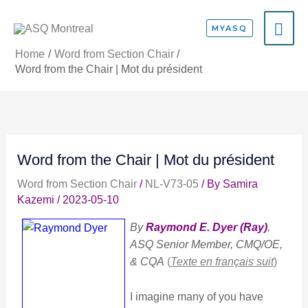
Skip
MA
to
MYASQ
content
ME
Home
Word from Section Chair
Word from the Chair | Mot du président
Word from the Chair | Mot du président
Word from Section Chair
/
NL-V73-05
/ By
Samira
Kazemi
/
2023-05-10
By
Raymond E. Dyer (Ray)
,
ASQ Senior Member, CMQ/OE,
& CQA
(
Texte en français suit
)
I imagine many of you have