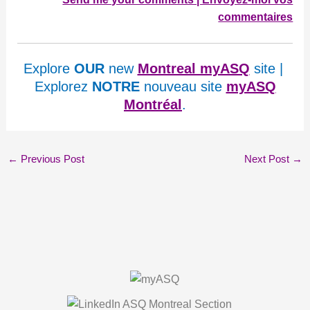
commentaires
Explore
OUR
new
Montreal myASQ
site |
Explorez
NOTRE
nouveau site
myASQ
Montréal
.
←
Previous Post
Next Post
→
About Us