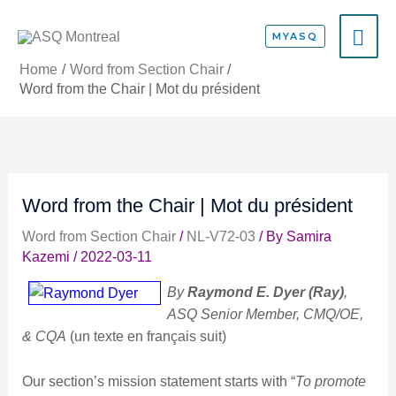
Skip
MA
to
MYASQ
content
ME
Home
Word from Section Chair
Word from the Chair | Mot du président
Word from the Chair | Mot du président
Word from Section Chair
/
NL-V72-03
/ By
Samira
Kazemi
/
2022-03-11
By
Raymond E. Dyer (Ray)
,
ASQ Senior Member, CMQ/OE,
& CQA
(un texte en français suit)
Our section’s mission statement starts with “
To promote